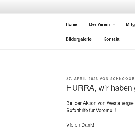
Zum
Inhalt
KULTURVER
springen
Home
Der Verein
Mitg
Bachschnooge Staudernheim
Bildergalerie
Kontakt
VERÖFFENTLICHT
27. APRIL 2023
VON
SCHNOOGE
AM
HURRA, wir haben
Bei der Aktion von Westenergie
Soforthilfe für Vereine” !
Vielen Dank!