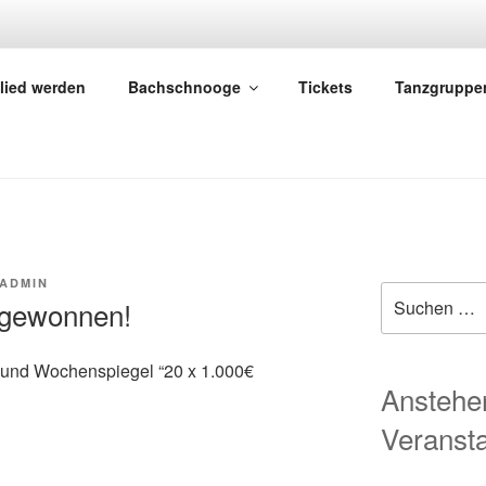
EIN STAUDERNHEIM E
lied werden
Bachschnooge
Tickets
Tanzgruppe
ADMIN
Suche
 gewonnen!
nach:
 und Wochenspiegel “20 x 1.000€
Anstehe
Veransta