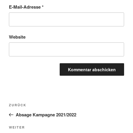
E-Mail-Adresse
*
Website
Beitragsnavigation
Vorheriger
ZURÜCK
Beitrag
Absage Kampagne 2021/2022
Nächster
WEITER