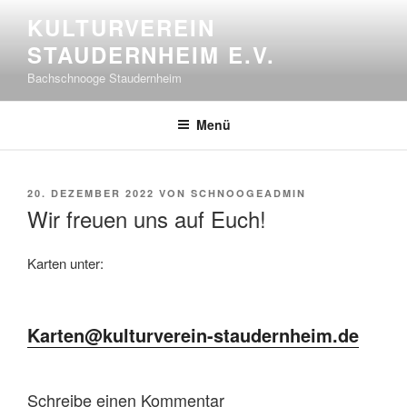
Zum
KULTURVEREIN
Inhalt
STAUDERNHEIM E.V.
springen
Bachschnooge Staudernheim
Menü
VERÖFFENTLICHT
20. DEZEMBER 2022
VON
SCHNOOGEADMIN
AM
Wir freuen uns auf Euch!
Karten unter:
Karten@kulturverein-staudernheim.de
Schreibe einen Kommentar