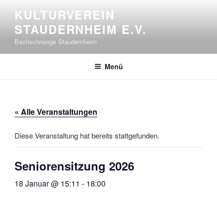
Zum
KULTURVEREIN
Inhalt
STAUDERNHEIM E.V.
springen
Bachschnooge Staudernheim
Menü
« Alle Veranstaltungen
Diese Veranstaltung hat bereits stattgefunden.
Seniorensitzung 2026
18 Januar @ 15:11
-
18:00