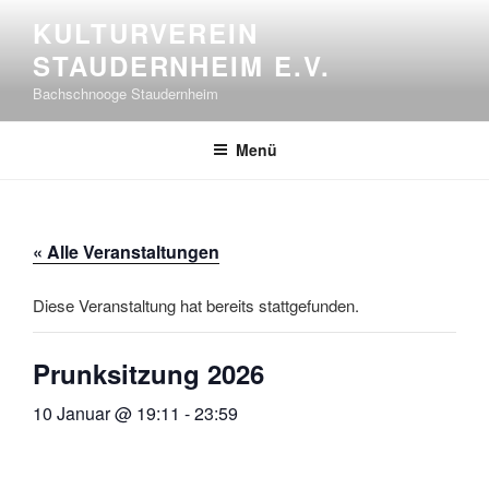
Zum
KULTURVEREIN
Inhalt
STAUDERNHEIM E.V.
springen
Bachschnooge Staudernheim
Menü
« Alle Veranstaltungen
Diese Veranstaltung hat bereits stattgefunden.
Prunksitzung 2026
10 Januar @ 19:11
-
23:59